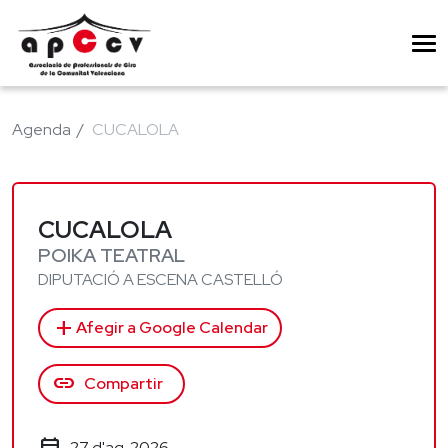
Agenda
CUCALOLA
CUCALOLA
POIKA TEATRAL
DIPUTACIÓ A ESCENA CASTELLÓ
add
Afegir a Google Calendar
link
Compartir
27 d'ag. 2026