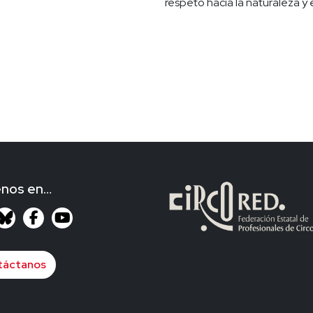
respeto hacia la naturaleza y
enos en…
táctanos