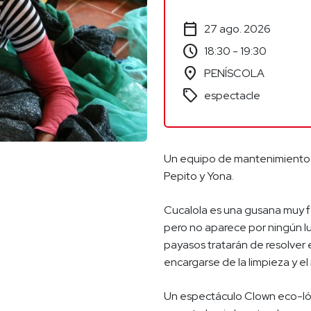
calendar_today
27 ago. 2026
schedule
18:30 - 19:30
location_on
PENÍSCOLA
sell
espectacle
Un equipo de mantenimiento u
Pepito y Yona.
Cucalola es una gusana muy fe
pero no aparece por ningún lu
payasos tratarán de resolver
encargarse de la limpieza y e
Un espectáculo Clown eco-lógi