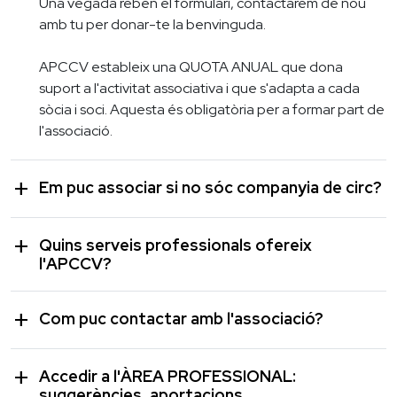
Una vegada reben el formulari, contactarem de nou
amb tu per donar-te la benvinguda.
APCCV estableix una QUOTA ANUAL que dona
suport a l'activitat associativa i que s'adapta a cada
sòcia i soci. Aquesta és obligatòria per a formar part de
l'associació.
add
Em puc associar si no sóc companyia de circ?
add
Quins serveis professionals ofereix
l'APCCV?
add
Com puc contactar amb l'associació?
add
Accedir a l'ÀREA PROFESSIONAL:
suggerències, aportacions...