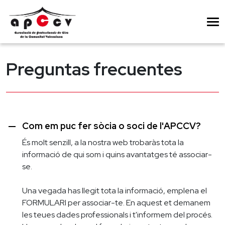
Preguntas frecuentes
remove
Com em puc fer sòcia o soci de l'APCCV?
És molt senzill, a la nostra web trobaràs tota la
informació de qui som i quins avantatges té associar-
se.
Una vegada has llegit tota la informació, emplena el
FORMULARI per associar-te. En aquest et demanem
les teues dades professionals i t'informem del procés.