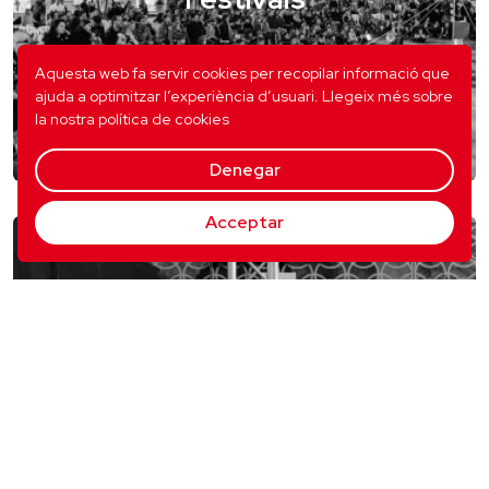
Aquesta web fa servir cookies per recopilar informació que
ajuda a optimitzar l’experiència d’usuari.
Llegeix més sobre
la nostra política de cookies
Denegar
Acceptar
Escoles i espais de circ
valencians