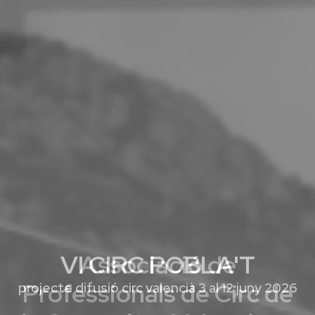
VI CIRC POBLA'T
projecte difusió circ valencià 3 al 12 juny 2026