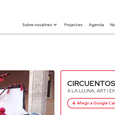
expand_more
Sobre nosaltres
Projectes
Agenda
No
CIRCUENTO
A LA LLUNA, ART I 
add
Afegir a Google Ca