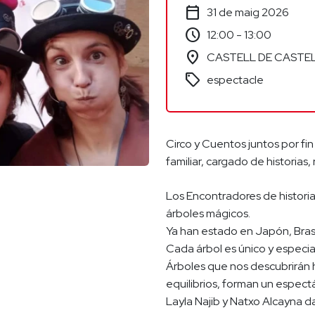
calendar_today
31 de maig 2026
schedule
12:00 - 13:00
location_on
CASTELL DE CASTE
sell
espectacle
Circo y Cuentos juntos por fin
familiar, cargado de historias,
Los Encontradores de historia
árboles mágicos.
Ya han estado en Japón, Brasil
Cada árbol es único y especial
Árboles que nos descubrirán hi
equilibrios, forman un espectá
Layla Najib y Natxo Alcayna d