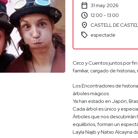
calendar_today
31 may. 2026
schedule
12:00 - 13:00
location_on
CASTELL DE CASTE
sell
espectacle
Circo y Cuentos juntos por fin
familiar, cargado de historias,
Los Encontradores de historia
árboles mágicos.
Ya han estado en Japón, Brasil
Cada árbol es único y especial
Árboles que nos descubrirán hi
equilibrios, forman un espectá
Layla Najib y Natxo Alcayna d