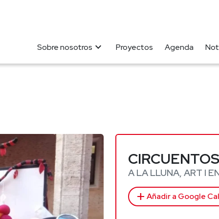
expand_more
Sobre nosotros
Proyectos
Agenda
Not
CIRCUENTO
A LA LLUNA, ART I 
add
Añadir a Google Ca