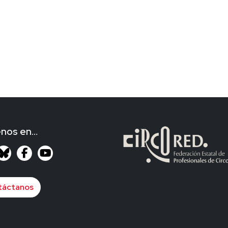
enos en…
táctanos