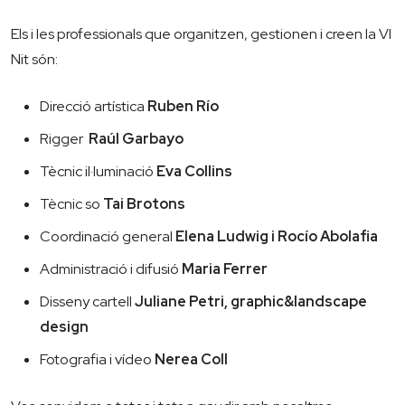
Els i les professionals que organitzen, gestionen i creen la VI
Nit són:
Direcció artística
Ruben Río
Rigger
Raúl Garbayo
Tècnic il·luminació
Eva Collins
Tècnic so
Tai Brotons
Coordinació general
Elena Ludwig i Rocío Abolafia
Administració i difusió
Maria Ferrer
Disseny cartell
Juliane Petri, graphic&landscape
design
Fotografia i vídeo
Nerea Coll