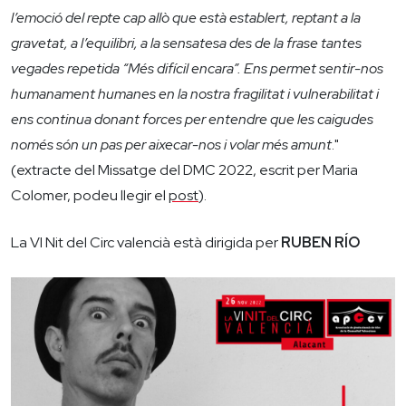
l’emoció del repte cap allò que està establert, reptant a la
gravetat, a l’equilibri, a la sensatesa des de la frase tantes
vegades repetida “Més difícil encara”. Ens permet sentir-nos
humanament humanes en la nostra fragilitat i vulnerabilitat i
ens continua donant forces per entendre que les caigudes
només són un pas per aixecar-nos i volar més amunt
."
(extracte del Missatge del DMC 2022, escrit per Maria
Colomer, podeu llegir el
post
).
La VI Nit del Circ valencià està dirigida per
RUBEN RÍO