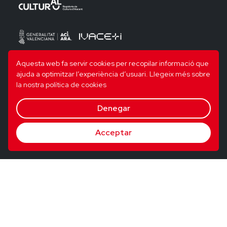
Aquesta web fa servir cookies per recopilar informació que
ajuda a optimitzar l’experiència d’usuari.
Llegeix més sobre
la nostra política de cookies
Denegar
Acceptar
© 2026 Utopig Studio