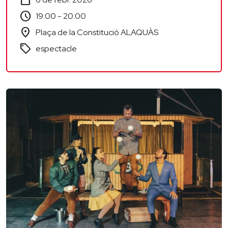
calendar_today
schedule
19:00 - 20:00
location_on
Plaça de la Constitució ALAQUÀS
sell
espectacle