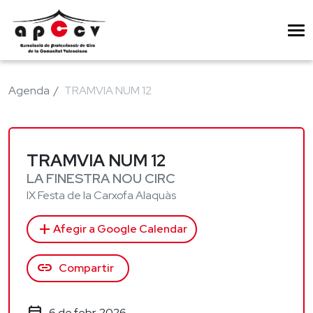
Agenda
TRAMVIA NUM 12
TRAMVIA NUM 12
LA FINESTRA NOU CIRC
IX Festa de la Carxofa Alaquàs
add
Afegir a Google Calendar
link
Compartir
6 de febr. 2026