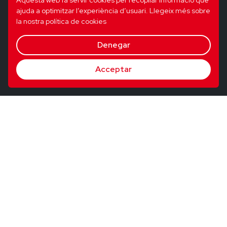
Aquesta web fa servir cookies per recopilar informació que
ajuda a optimitzar l’experiència d’usuari.
Llegeix més sobre
la nostra política de cookies
Denegar
Acceptar
© 2026 Utopig Studio