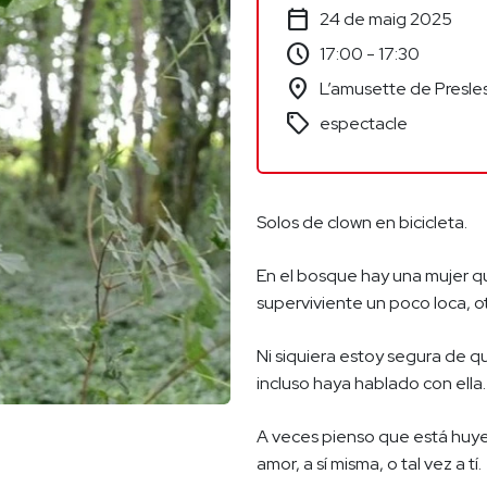
calendar_today
24 de maig 2025
schedule
17:00 - 17:30
location_on
L’amusette de Presles
sell
espectacle
Solos de clown en bicicleta.
En el bosque hay una mujer qu
superviviente un poco loca, o
Ni siquiera estoy segura de q
incluso haya hablado con ella.
A veces pienso que está huye
amor, a sí misma, o tal vez a tí.