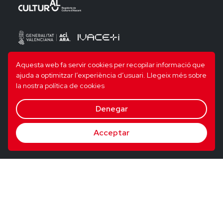
Aquesta web fa servir cookies per recopilar informació que
ajuda a optimitzar l’experiència d’usuari.
Llegeix més sobre
la nostra política de cookies
Denegar
Acceptar
© 2026 Utopig Studio