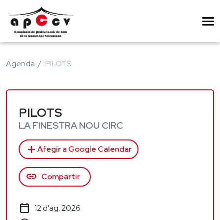
Agenda
PILOTS
PILOTS
LA FINESTRA NOU CIRC
add
Afegir a Google Calendar
link
Compartir
calendar_today
12 d'ag. 2026