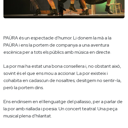
PAÜRA és un espectacle d’humor. Li donem la mà a la
PAÜRA i ens la portem de companya a una aventura
escènica per a tots els públics amb música en directe.
La por mai ha estat una bona consellera i, no obstant això,
sovint és el que ens mou a accionar. La por existeix i
cohabita en cadascun de nosaltres; desitgem no sentir-la,
però la portem dins.
Ens endinsem en el llenguatge del pallasso, per a parlar de
la por amb riallada i poesia. Un concert teatral. Una peça
musical plena d’hilaritat.