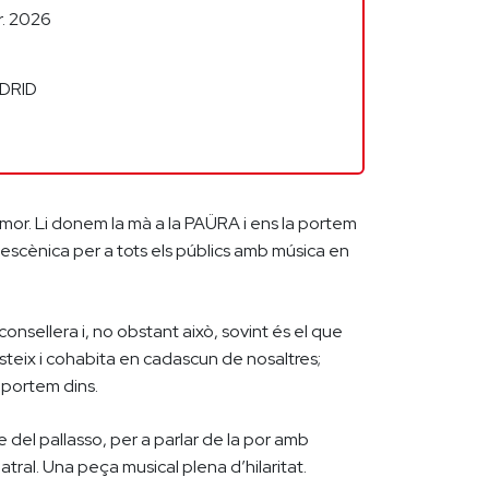
r. 2026
ADRID
or. Li donem la mà a la PAÜRA i ens la portem
scènica per a tots els públics amb música en
onsellera i, no obstant això, sovint és el que
steix i cohabita en cadascun de nosaltres;
 portem dins.
 del pallasso, per a parlar de la por amb
eatral. Una peça musical plena d’hilaritat.