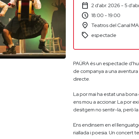
calendar_today
2 d'abr. 2026 - 5 d'ab
schedule
18:00 - 19:00
location_on
Teatros del Canal M
sell
espectacle
PAÜRA és un espectacle d’hum
de companya a una aventura e
directe.
La por mai ha estat una bona c
ens mou a accionar. La por exi
desitgem no sentir-la, però la
Ens endinsem en el llenguatge
riallada i poesia. Un concert t