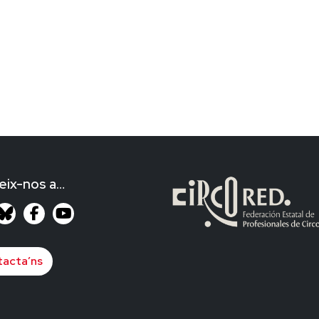
eix-nos a…
acta’ns