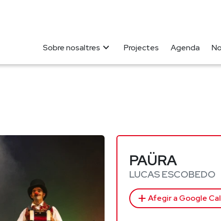
expand_more
Sobre nosaltres
Projectes
Agenda
No
PAÜRA
LUCAS ESCOBEDO
add
Afegir a Google Ca