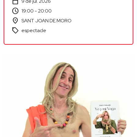
calendar_today
9 de jul. 2026
schedule
19:00 - 20:00
location_on
SANT JOAN DE MORO
sell
espectacle