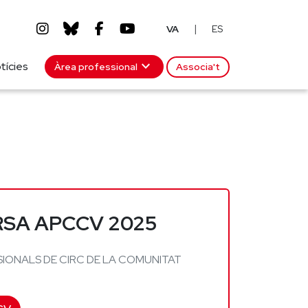
|
VA
ES
expand_more
tícies
Àrea professional
Associa't
RSA APCCV 2025
IONALS DE CIRC DE LA COMUNITAT