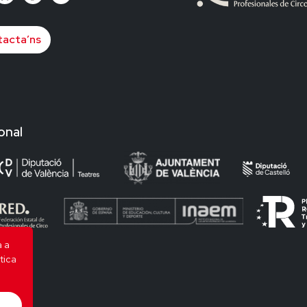
acta’ns
onal
a a
tica