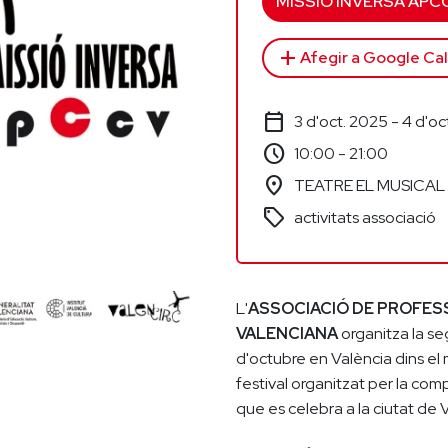
MISSIÓ INVERSA APC
add
Afegir a Google Ca
calendar_today
3 d'oct. 2025 - 4 d'oc
schedule
10:00 - 21:00
location_on
TEATRE EL MUSICAL 
sell
activitats associació
L'
ASSOCIACIÓ DE PROFESS
VALENCIANA
organitza la se
d'octubre en València dins el
festival organitzat per la com
que es celebra a la ciutat de V