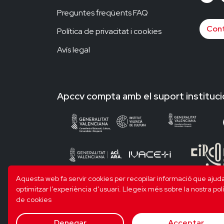
Preguntes freqüents FAQ
Cont
Política de privacitat i cookies
Avís legal
Apccv compta amb el suport instituci
Aquesta web fa servir cookies per recopilar informació que ajud
optimitzar l’experiència d’usuari.
Llegeix més sobre la nostra polí
de cookies
Denegar
Acceptar