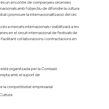
és un encontre de companyies circenses
nacionals amb l'objectiu de difondre la cultura
obal i promoure la internacionalització del circ
és a mercats internacionals i visibilitzarà a les
es en el circuit internacional de festivals de
 facilitant col·laboracions i contractacions en
V
està organitzada per la Comissió
compta amb el suport de
de la competitivitat empresarial
 Cultura