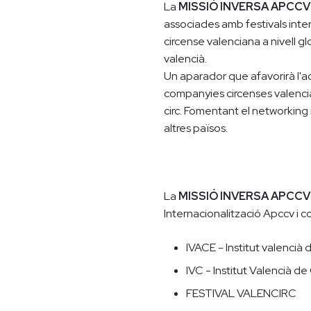
La
MISSIÓ INVERSA APCCV
associades amb festivals inter
circense valenciana a nivell gl
valencià.
Un aparador que afavorirà l'acc
companyies circenses valencian
circ. Fomentant el networking i
altres països.
La
MISSIÓ INVERSA APCC
Internacionalització Apccv i 
IVACE - Institut valencià 
IVC - Institut Valencià de
FESTIVAL VALENCIRC