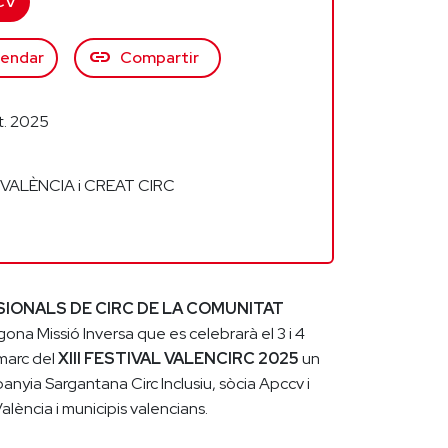
CV
link
lendar
Compartir
t. 2025
VALÈNCIA i CREAT CIRC
IONALS DE CIRC DE LA COMUNITAT
gona Missió Inversa que es celebrarà el 3 i 4
 marc del
XIII FESTIVAL VALENCIRC 2025
un
panyia Sargantana Circ Inclusiu, sòcia Apccv i
alència i municipis valencians.