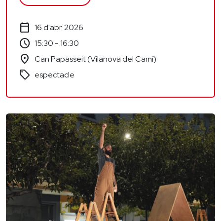
calendar_today
16 d'abr. 2026
schedule
15:30 - 16:30
location_on
Can Papasseit (Vilanova del Camí)
sell
espectacle