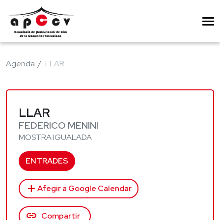
Agenda
LLAR
LLAR
FEDERICO MENINI
MOSTRA IGUALADA
ENTRADES
add
Afegir a Google Calendar
link
Compartir