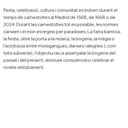
Festa, celebració, cultura i comunitat es troben durant el
temps de carnestoltes al Madrid de 1568, de 1668 o de
2024. Durant les carnestoltes tot és possible, les normes
canvien i el món es regeix per paradoxes. La farra barroca,
la festa, obre la porta a la música, la bogeria, la màgia o
l’acrobàcia entre moixigangues, danses i alegries. I, com
tota subversió, l’objectiu rau a assenyalar la bogeria del
passat i del present, remoure consciències i celebrar el
nostre retrobament.