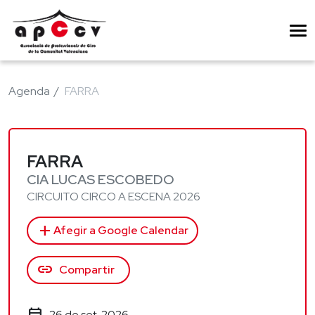
Agenda
FARRA
FARRA
CIA LUCAS ESCOBEDO
CIRCUITO CIRCO A ESCENA 2026
add
Afegir a Google Calendar
link
Compartir
26 de set. 2026