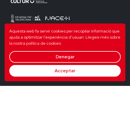
Aquesta web fa servir cookies per recopilar informació que
ajuda a optimitzar l’experiència d’usuari.
Llegeix més sobre
la nostra política de cookies
Denegar
Acceptar
© 2026 Utopig Studio