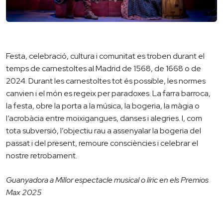
Festa, celebració, cultura i comunitat es troben durant el
temps de carnestoltes al Madrid de 1568, de 1668 o de
2024. Durant les carnestoltes tot és possible, les normes
canvien i el món es regeix per paradoxes. La farra barroca,
la festa, obre la porta a la música, la bogeria, la màgia o
l’acrobàcia entre moixigangues, danses i alegries. I, com
tota subversió, l’objectiu rau a assenyalar la bogeria del
passat i del present, remoure consciències i celebrar el
nostre retrobament.
Guanyadora a Millor espectacle musical o líric en els Premios
Max 2025