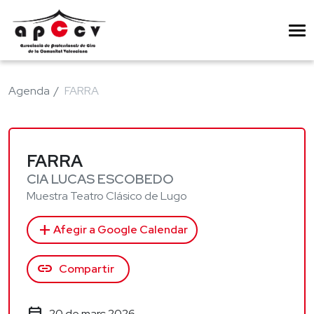
Agenda
FARRA
FARRA
CIA LUCAS ESCOBEDO
Muestra Teatro Clásico de Lugo
add
Afegir a Google Calendar
link
Compartir
20 de març 2026