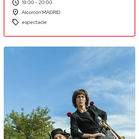
schedule
19:00 - 20:00
location_on
Alcorcón MADRID
sell
espectacle