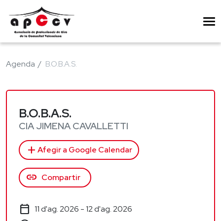
Agenda
B.O.B.A.S.
B.O.B.A.S.
CIA JIMENA CAVALLETTI
add
Afegir a Google Calendar
link
Compartir
calendar_today
11 d'ag. 2026 - 12 d'ag. 2026