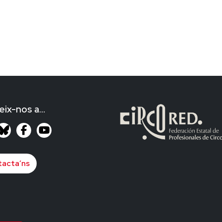
eix-nos a…
acta’ns