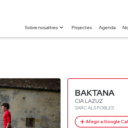
expand_more
Sobre nosaltres
Projectes
Agenda
No
BAKTANA
CIA LAZUZ
SARC ALS POBLES
add
Afegir a Google Ca