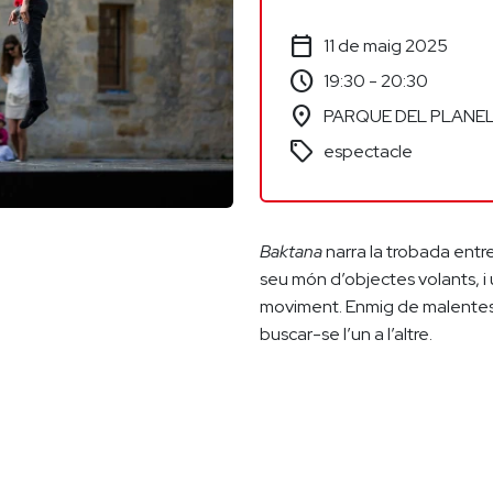
calendar_today
11 de maig 2025
schedule
19:30 - 20:30
location_on
PARQUE DEL PLANEL
sell
espectacle
Baktana
narra la trobada entr
seu món d’objectes volants, i
moviment. Enmig de malentesos
buscar-se l’un a l’altre.