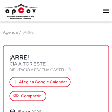
Agenda
¡ARRE!
¡ARRE!
CIA AITOR ESTE
DIPUTACIÓ A ESCENA CASTELLÓ
add
Afegir a Google Calendar
link
Compartir
15 d'ag. 2026