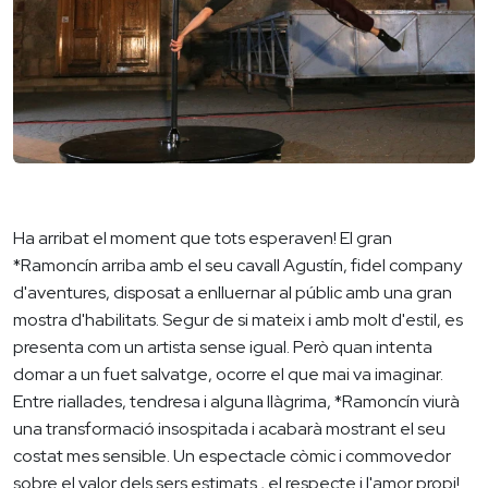
Ha arribat el moment que tots esperaven! El gran
*Ramoncín arriba amb el seu cavall Agustín, fidel company
d'aventures, disposat a enlluernar al públic amb una gran
mostra d'habilitats. Segur de si mateix i amb molt d'estil, es
presenta com un artista sense igual. Però quan intenta
domar a un fuet salvatge, ocorre el que mai va imaginar.
Entre riallades, tendresa i alguna llàgrima, *Ramoncín viurà
una transformació insospitada i acabarà mostrant el seu
costat mes sensible. Un espectacle còmic i commovedor
sobre el valor dels sers estimats , el respecte i l'amor propi!