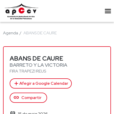
Agenda
ABANS DE CAURE
ABANS DE CAURE
BARRETO Y LA VICTORIA
FIRA TRAPEZI REUS
add
Afegir a Google Calendar
link
Compartir
15 de maig 2026