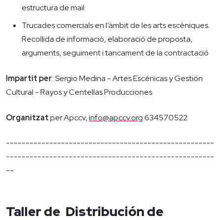
estructura de mail
Trucades comercials en l’àmbit de les arts escèniques.
Recollida de informació, elaboració de proposta,
arguments, seguiment i tancament de la contractació
Impartit per
: Sergio Medina - Artes Escénicas y Gestión
Cultural - Rayos y Centellas Producciones
Organitzat
per Apccv,
info@apccv.org
634570522
-----------------------------------------------------
-----------------------------------------------------
--
Taller de Distribución de