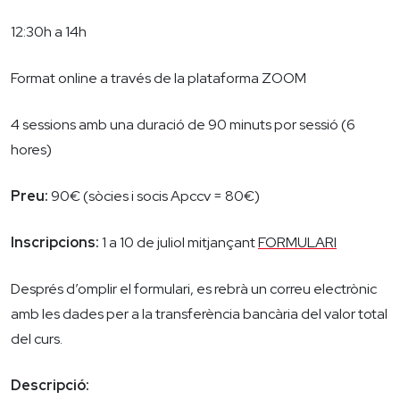
12:30h a 14h
Format online a través de la plataforma ZOOM
4 sessions amb una duració de 90 minuts por sessió (6
hores)
Preu:
90€ (sòcies i socis Apccv = 80€)
Inscripcions:
1 a 10 de juliol mitjançant
FORMULARI
Després d’omplir el formulari, es rebrà un correu electrònic
amb les dades per a la transferència bancària del valor total
del curs.
Descripció: