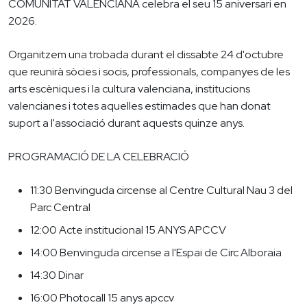
COMUNITAT VALENCIANA celebra el seu 15 aniversari en
2026.
Organitzem una trobada durant el dissabte 24 d'octubre
que reunirà sòcies i socis, professionals, companyes de les
arts escèniques i la cultura valenciana, institucions
valencianes i totes aquelles estimades que han donat
suport a l'associació durant aquests quinze anys.
PROGRAMACIÓ DE LA CELEBRACIÓ
11:30 Benvinguda circense al Centre Cultural Nau 3 del
Parc Central
12:00 Acte institucional 15 ANYS APCCV
14:00 Benvinguda circense a l'Espai de Circ Alboraia
14:30 Dinar
16:00 Photocall 15 anys apccv