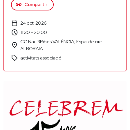
link
Compartir
calendar_today
24 oct. 2026
schedule
11:30 - 20:00
CC Nau 3Ribes VALÈNCIA, Espai de circ
location_on
ALBORAIA
sell
activitats associació