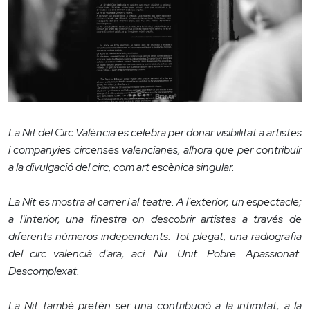
La Nit del Circ València es celebra per donar visibilitat a artistes
i companyies circenses valencianes, alhora que per contribuir
a la divulgació del circ, com art escènica singular.
La Nit es mostra al carrer i al teatre. A l'exterior, un espectacle;
a l'interior, una finestra on descobrir artistes a través de
diferents números independents. Tot plegat, una radiografia
del circ valencià d'ara, ací. Nu. Unit. Pobre. Apassionat.
Descomplexat.
La Nit també pretén ser una contribució a la intimitat, a la