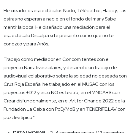
He creado los espectáculos Nudo, Télépathie, Happy, Las
ostras no esperan a nadie en el fondo del mar y Sabe
mentir la boca. He diseñado una mediación para el
espectáculo Disculpa si te presento como que no te
conozco y para Arròs.
Trabajo como mediador en Concomitentes con el
proyecto Narrativas solares, y desarrollo un trabajo de
audiovisual colaborativo sobre la soledad no deseada con
Cruz Roja España; he trabajado en el MUSAC con los
proyectos +D12 y esto NO es teatro, en el MNCARS con
Crear disfuncionalmente, en el Art for Change 2022 de la
Fundación La Caixa con PdD/MdB y en TENERIFE.LAV con
puzzleatípico.”
DATA I HORARI
: : 3 i 4 setembre online / 17 setembre