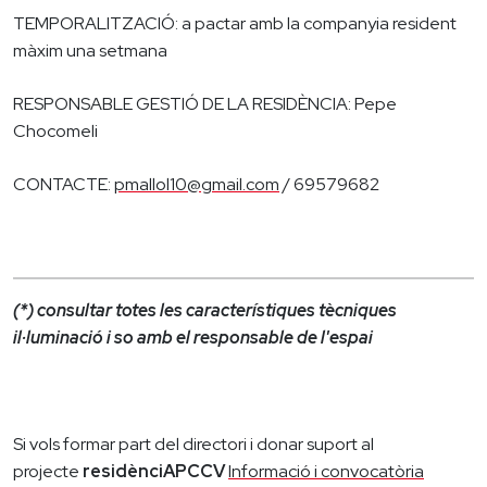
TEMPORALITZACIÓ: a pactar amb la companyia resident
màxim una setmana
RESPONSABLE GESTIÓ DE LA RESIDÈNCIA: Pepe
Chocomeli
CONTACTE:
pmallol10@gmail.com
/ 69579682
(*) consultar totes les característiques tècniques
il·luminació i so amb el responsable de l'espai
Si vols formar part del directori i donar suport al
projecte
r
esidènciAPCCV
Informació i convocatòria