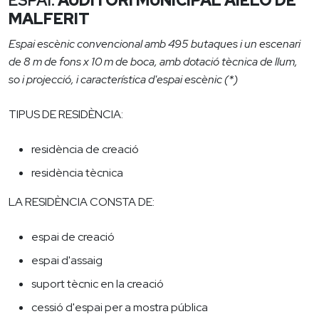
ESPAI:
AUDITORI MUNICIPAL AIELO DE
MALFERIT
Espai escènic convencional amb 495 butaques i un escenari
de 8 m de fons x 10 m de boca, amb dotació tècnica de llum,
so i projecció, i característica d'espai escènic (*)
TIPUS DE RESIDÈNCIA:
residència de creació
residència tècnica
LA RESIDÈNCIA CONSTA DE:
espai de creació
espai d'assaig
suport tècnic en la creació
cessió d'espai per a mostra pública