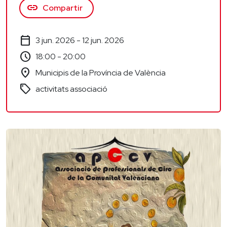
link
Compartir
calendar_today
3 jun. 2026 - 12 jun. 2026
schedule
18:00 - 20:00
location_on
Municipis de la Província de València
sell
activitats associació