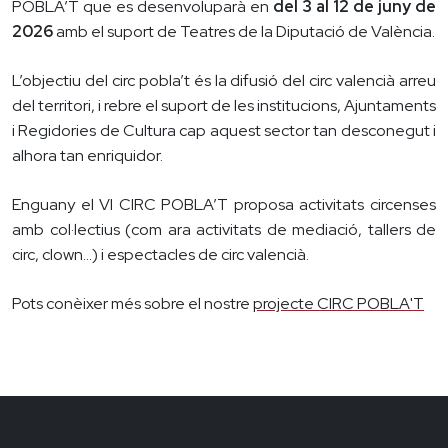
POBLA’T que es desenvoluparà en
del 3 al 12 de juny
de
2026
amb el suport de Teatres de la Diputació de València.
L’objectiu del circ pobla’t és la difusió del circ valencià arreu
del territori, i rebre el suport de les institucions, Ajuntaments
i Regidories de Cultura cap aquest sector tan desconegut i
alhora tan enriquidor.
Enguany el VI CIRC POBLA’T proposa activitats circenses
amb col·lectius (com ara activitats de mediació, tallers de
circ, clown…) i espectacles de circ valencià.
Pots conèixer més sobre el nostre
projecte CIRC POBLA'T