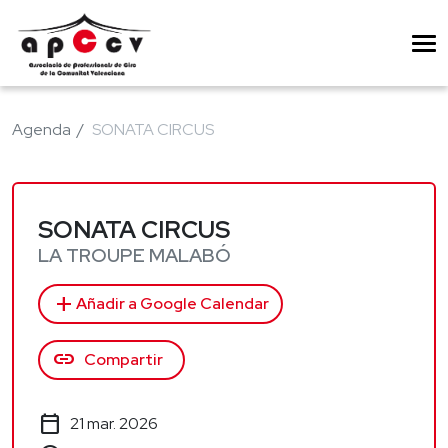
Agenda
SONATA CIRCUS
SONATA CIRCUS
LA TROUPE MALABÓ
add
Añadir a Google Calendar
link
Compartir
calendar_today
21 mar. 2026