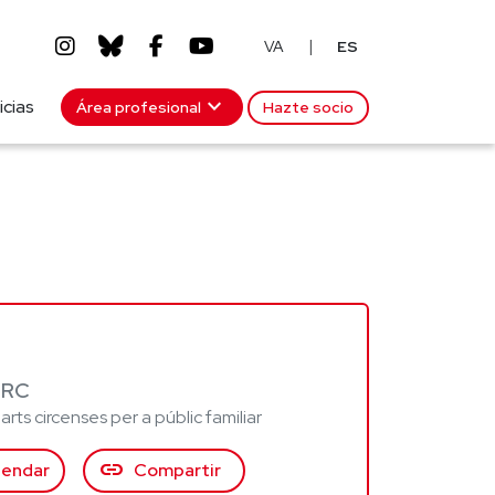
|
VA
ES
expand_more
icias
Área profesional
Hazte socio
IRC
rts circenses per a públic familiar
link
lendar
Compartir