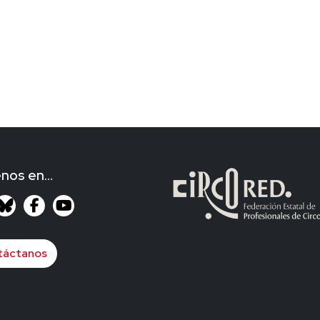
enos en…
táctanos