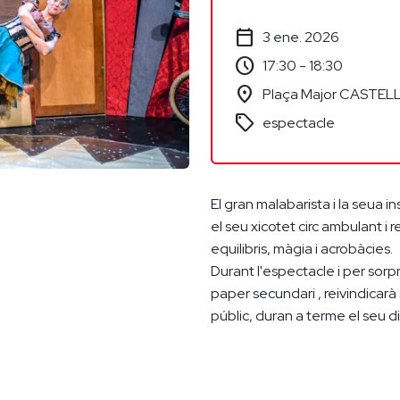
calendar_today
3 ene. 2026
schedule
17:30 - 18:30
location_on
Plaça Major CASTEL
sell
espectacle
El gran malabarista i la seua i
el seu xicotet circ ambulant i
equilibris, màgia i acrobàcies.
Durant l'espectacle i per sorp
paper secundari , reivindicarà 
públic, duran a terme el seu d