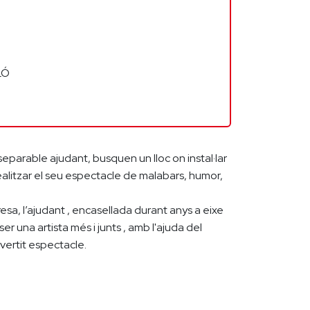
LÓ
nseparable ajudant, busquen un lloc on instal·lar
 realitzar el seu espectacle de malabars, humor,
resa, l’ajudant , encasellada durant anys a eixe
ser una artista més i junts , amb l'ajuda del
ivertit espectacle.