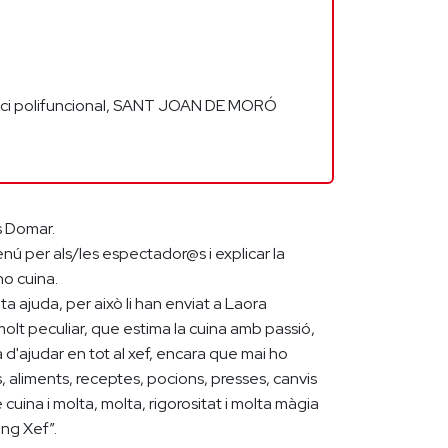
ifici polifuncional, SANT JOAN DE MORÓ
s Domar.
nú per als/les espectador@s i explicar la
o cuina.
a ajuda, per això li han enviat a Laora
lt peculiar, que estima la cuina amb passió,
à d'ajudar en tot al xef, encara que mai ho
s, aliments, receptes, pocions, presses, canvis
 cuina i molta, molta, rigorositat i molta màgia
ing Xef”.