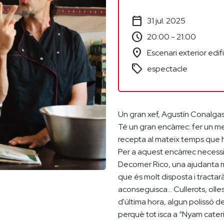
calendar_today
31 jul. 2025
schedule
20:00 - 21:00
location_on
Escenari exterior ed
sell
espectacle
Un gran xef, Agustín Conalga
Té un gran encàrrec: fer un me
recepta al mateix temps que h
Per a aquest encàrrec necessit
Decomer Rico, una ajudanta mo
que és molt disposta i tractar
aconseguisca... Cullerots, olle
d'última hora, algun polissó de
perquè tot isca a “Nyam cater