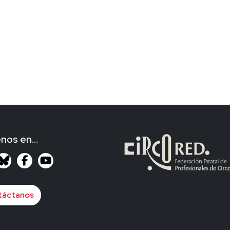
enos en…
táctanos