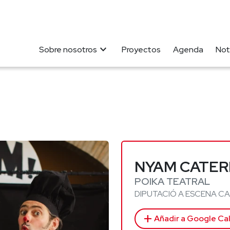
expand_more
Sobre nosotros
Proyectos
Agenda
Not
NYAM CATER
POIKA TEATRAL
DIPUTACIÓ A ESCENA C
add
Añadir a Google Ca