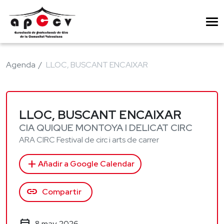
Agenda
LLOC, BUSCANT ENCAIXAR
LLOC, BUSCANT ENCAIXAR
CIA QUIQUE MONTOYA I DELICAT CIRC
ARA CIRC Festival de circ i arts de carrer
add
Añadir a Google Calendar
link
Compartir
8 may. 2026