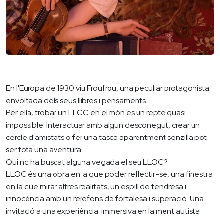
En l'Europa de 1930 viu Froufrou, una peculiar protagonista
envoltada dels seus llibres i pensaments.
Per ella, trobar un LLOC en el món es un repte quasi
impossible. Interactuar amb algun desconegut, crear un
cercle d'amistats o fer una tasca aparentment senzilla pot
ser tota una aventura.
Qui no ha buscat alguna vegada el seu LLOC?
LLOC és una obra en la que poder reflectir-se, una finestra
en la que mirar altres realitats, un espill de tendresa i
innocència amb un rerefons de fortalesa i superació. Una
invitació a una experiència immersiva en la ment autista