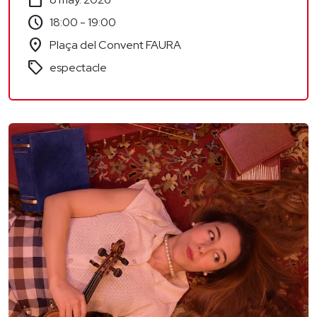
calendar_today
schedule
18:00 - 19:00
location_on
Plaça del Convent FAURA
sell
espectacle