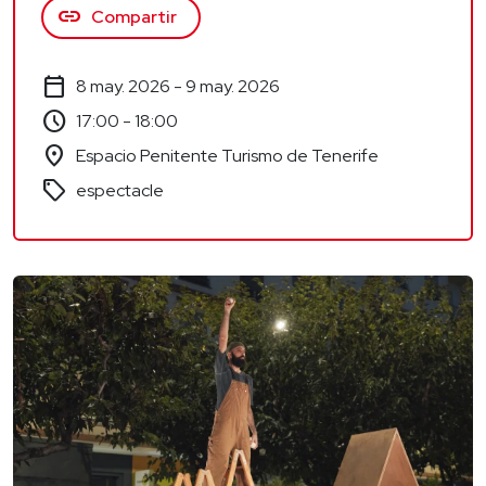
link
Compartir
calendar_today
8 may. 2026 - 9 may. 2026
schedule
17:00 - 18:00
location_on
Espacio Penitente Turismo de Tenerife
sell
espectacle