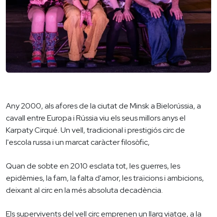
Any 2000, als afores de la ciutat de Minsk a Bielorússia, a
cavall entre Europa i Rússia viu els seus millors anys el
Karpaty Cirqué. Un vell, tradicional i prestigiós circ de
l'escola russa i un marcat caràcter filosòfic,
Quan de sobte en 2010 esclata tot, les guerres, les
epidèmies, la fam, la falta d'amor, les traïcions i ambicions,
deixant al circ en la més absoluta decadència.
Els supervivents del vell circ emprenen un llarg viatge, a la