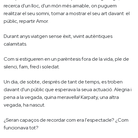
recerca d'un lloc, d'un món més amable, on puguem
realitzar el seu somni, tornar a mostrar el seu art davant el
públic, repartir Amor.
Durant anys viatgen sense èxit, vivint autèntiques
calamitats.
Com si estigueren en un parèntesis fora de la vida, ple de
silenci, fam, fred i soledat.
Un dia, de sobte, després de tant de temps, es troben
davant d'un públic que esperava la seua actuació. Alegria i
pena a la vegada, quina meravella! Karpaty, una altra
vegada, ha nascut.
¿Seran capaços de recordar com era l'espectacle? ¿Com
funcionava tot?