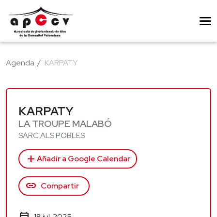
Agenda
KARPATY
KARPATY
LA TROUPE MALABÓ
SARC ALS POBLES
add
Añadir a Google Calendar
link
Compartir
18 jul. 2025