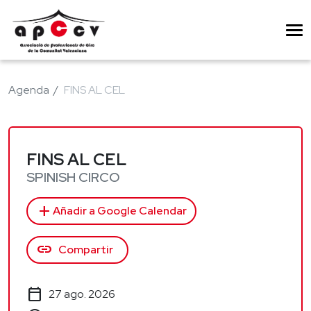
Agenda
FINS AL CEL
FINS AL CEL
SPINISH CIRCO
add
Añadir a Google Calendar
link
Compartir
calendar_today
27 ago. 2026