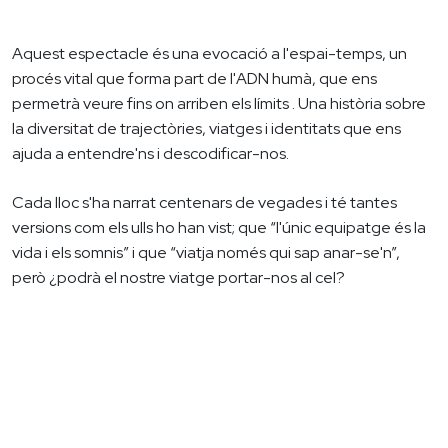
Aquest espectacle és una evocació a l'espai-temps, un
procés vital que forma part de l'ADN humà, que ens
permetrà veure fins on arriben els límits . Una història sobre
la diversitat de trajectòries, viatges i identitats que ens
ajuda a entendre'ns i descodificar-nos.
Cada lloc s'ha narrat centenars de vegades i té tantes
versions com els ulls ho han vist; que “l'únic equipatge és la
vida i els somnis” i que “viatja només qui sap anar-se'n”,
però ¿podrà el nostre viatge portar-nos al cel?