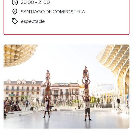
schedule
20:00 - 21:00
location_on
SANTIAGO DE COMPOSTELA
sell
espectacle