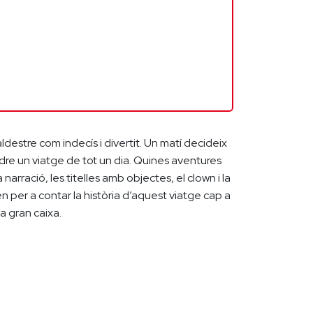
ldestre com indecís i divertit. Un matí decideix
ndre un viatge de tot un dia. Quines aventures
 narració, les titelles amb objectes, el clown i la
 per a contar la història d’aquest viatge cap a
a gran caixa.