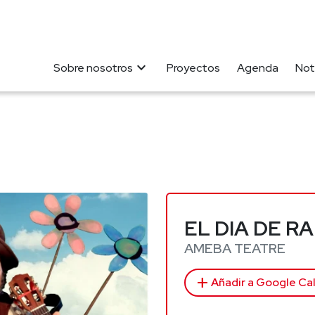
expand_more
Sobre nosotros
Proyectos
Agenda
Not
EL DIA DE R
AMEBA TEATRE
add
Añadir a Google Ca