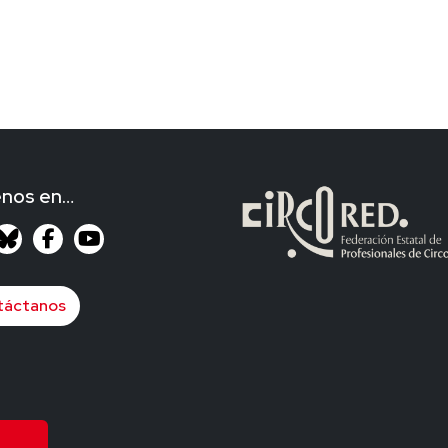
enos en…
táctanos