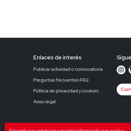
Enlaces de interés
Sígu
Publicar actividad o convocatoria
Preguntas frecuentes FAQ
Con
Política de privacidad y cookies
Aviso legal
Con el apoyo de...
Esta web usa cookies para recopilar información que ayuda a