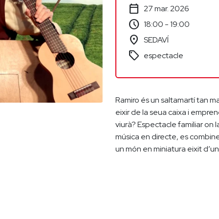
calendar_today
27 mar. 2026
schedule
18:00 - 19:00
location_on
SEDAVÍ
sell
espectacle
Ramiro és un saltamartí tan ma
eixir de la seua caixa i empre
viurà? Espectacle familiar on la
música en directe, es combinen
un món en miniatura eixit d’un