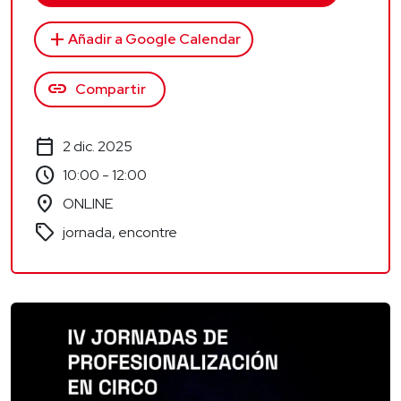
add
Añadir a Google Calendar
link
Compartir
calendar_today
2 dic. 2025
schedule
10:00 - 12:00
location_on
ONLINE
sell
jornada, encontre