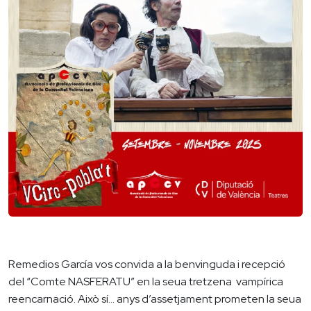
Remedios García vos convida a la benvinguda i recepció
del “Comte NASFERATU” en la seua tretzena vampírica
reencarnació. Això sí… anys d’assetjament prometen la seua