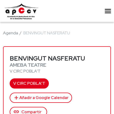
Agenda
BENVINGUT NASFERATU
BENVINGUT NASFERATU
AMEBA TEATRE
V CIRC POBLA'T
V CIRC POBLA'T
add
Añadir a Google Calendar
link
Compartir