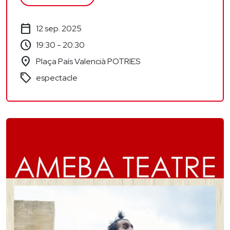
calendar_today
12 sep. 2025
schedule
19:30 - 20:30
location_on
Plaça País Valencià POTRIES
sell
espectacle